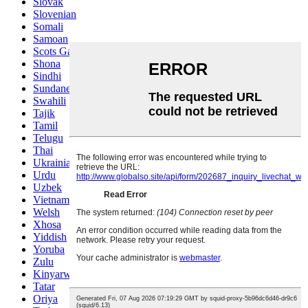
Slovak
Slovenian
Somali
Samoan
Scots Gaelic
Shona
Sindhi
Sundanese
Swahili
Tajik
Tamil
Telugu
Thai
Ukrainian
Urdu
Uzbek
Vietnamese
Welsh
Xhosa
Yiddish
Yoruba
Zulu
Kinyarwanda
Tatar
Oriya