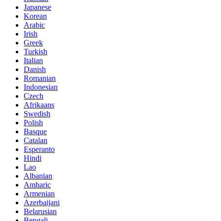
Japanese
Korean
Arabic
Irish
Greek
Turkish
Italian
Danish
Romanian
Indonesian
Czech
Afrikaans
Swedish
Polish
Basque
Catalan
Esperanto
Hindi
Lao
Albanian
Amharic
Armenian
Azerbaijani
Belarusian
Bengali