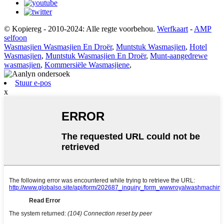
© Kopiereg - 2010-2024: Alle regte voorbehou.
Werfkaart
-
AMP
selfoon
Wasmasjien Wasmasjien En Droër
,
Muntstuk Wasmasjien
,
Hotel
Wasmasjien
,
Muntstuk Wasmasjien En Droër
,
Munt-aangedrewe
wasmasjien
,
Kommersiële Wasmasjiene
,
Stuur e-pos
x