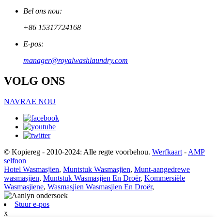
Bel ons nou:
+86 15317724168
E-pos:
manager@royalwashlaundry.com
VOLG ONS
NAVRAE NOU
© Kopiereg - 2010-2024: Alle regte voorbehou.
Werfkaart
-
AMP
selfoon
Hotel Wasmasjien
,
Muntstuk Wasmasjien
,
Munt-aangedrewe
wasmasjien
,
Muntstuk Wasmasjien En Droër
,
Kommersiële
Wasmasjiene
,
Wasmasjien Wasmasjien En Droër
,
Stuur e-pos
x