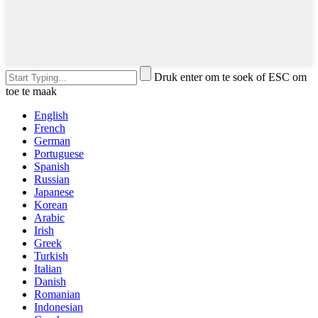
Druk enter om te soek of ESC om
toe te maak
English
French
German
Portuguese
Spanish
Russian
Japanese
Korean
Arabic
Irish
Greek
Turkish
Italian
Danish
Romanian
Indonesian