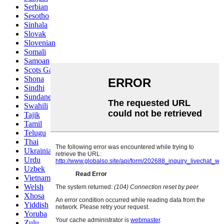
Serbian
Sesotho
Sinhala
Slovak
Slovenian
Somali
Samoan
Scots Gaelic
Shona
Sindhi
Sundanese
Swahili
Tajik
Tamil
Telugu
Thai
Ukrainian
Urdu
Uzbek
Vietnamese
Welsh
Xhosa
Yiddish
Yoruba
Zulu