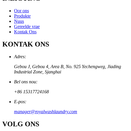
Oor ons
Produkte
Nuus
Gereelde vrae
Kontak Ons
KONTAK ONS
Adres:
Gebou J, Gebou 4, Area B, No. 925 Yechengweg, Jiading
Industrial Zone, Sjanghai
Bel ons nou:
+86 15317724168
E-pos:
manager@royalwashlaundry.com
VOLG ONS