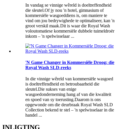
In vandag se vinnige wêreld is doeltreffendheid
die sleutel.Of jy nou 'n hotel, gimnasium of
kommersiële wasgoeddiens is, om maniere te
vind om jou bedrywighede te optimaliseer, kan 'n
groot verskil maak.Dit is waar die Royal Wash
voloutomatiese kommersiële dubbele tuimeldroër
inkom – 'n spelwisselaar ...
'N Game Changer in Kommersiële Droog: die
Royal Wash SLD-reeks
In die vinnige wêreld van kommersiële wasgoed
is doeltreffendheid en betroubaarheid die
sleutel.Die sukses van enige
wasgoedonderneming hang af van die kwaliteit
en spoed van sy toerusting.Daarom is ons
opgewonde om die deurbraak Royal Wash SLD
Collection bekend te stel – 'n spelwisselaar in die
handel ...
INLIGTING