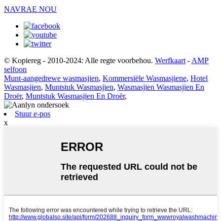
NAVRAE NOU
© Kopiereg - 2010-2024: Alle regte voorbehou.
Werfkaart
-
AMP
selfoon
Munt-aangedrewe wasmasjien
,
Kommersiële Wasmasjiene
,
Hotel
Wasmasjien
,
Muntstuk Wasmasjien
,
Wasmasjien Wasmasjien En
Droër
,
Muntstuk Wasmasjien En Droër
,
Stuur e-pos
x