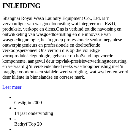
INLEIDING
Shanghai Royal Wash Laundry Equipment Co., Ltd. is 'n
vervaardiger van wasgoedtoerusting wat integreer met R&D,
produksie, verkope en diens.Ons is verbind tot die navorsing en
ontwikkeling van wasgoedtoerusting en die innovasie van
wasgoedtegnologie, het 'n groep professionele senior meganiese
ontwerpingenieurs en professionele en doeltreffende
verkoopspersoneel.Ons vertrou dus op die volledige
vormproduksietegnologie, gebaseer op hoë-end ingevoerde
komponente, aangevul deur topvlak-presisieverwerkingstoerusting,
en vervaardig 'n verskeidenheid reeks wasdroogtoerusting met 'n
pragtige voorkoms en stabiele werkverrigting, wat wyd erken word
deur kliënte in binnelandse en oorsese mark.
Leer meer
-
Gestig in 2009
-
14 jaar ondervinding
-
Bedryf Top 20
-